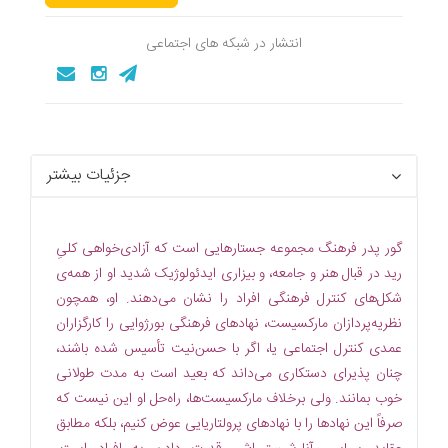
انتشار در شبکه های اجتماعی
جزئیات بیشتر
گور پدر فرهنگ مجموعه جستارهایى است که آزادى‌خواهى کلىِ
رید در قبال هنر و جامعه، و بیزارى ایدئولوژیک شدید او از همه‌ى
شکل‌هاى کنترل فرهنگى افراد را نشان مى‌دهند. او، همچون
نظریه‌پردازان مارکسیست، نهادهاى فرهنگى بورژوایى را کارگزاران
عمدى کنترل اجتماعى یا، اگر با حسن‌نیت تأسیس شده باشند،
چنان پذیراى دستکارى مى‌داند که بعید است به مدت طولانى
خوب بمانند. ولى برخلاف مارکسیست‌ها، راه‌حل او این نیست که
صرفاً این نهادها را با نهادهاى پرولتاریایى عوض کنیم، بلکه مطابق