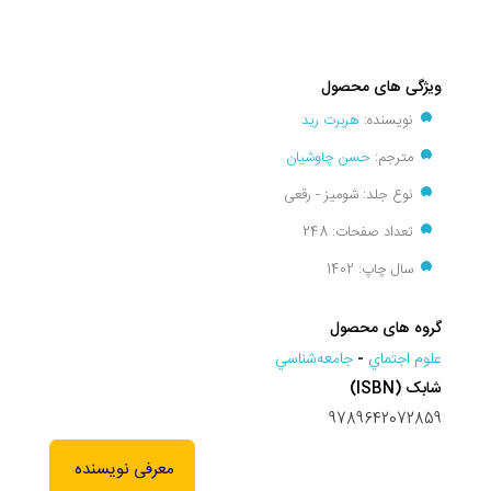
ویژگی های محصول
نویسنده:
هربرت رید
مترجم:
حسن چاوشیان
نوع جلد: شومیز - رقعی
تعداد صفحات: 248
سال چاپ: 1402
گروه های محصول
علوم اجتماي
-
جامعه‌شناسي
شابک (ISBN)
9789642072859
معرفی نویسنده