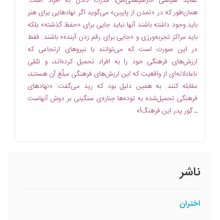
عقاید سیاسى آنارشیستى‌اش، قدرت دادن به افراد است.
همان‌طور که در «تمدن از پایین» مى‌گوید اگر نهادهایى براى هنر
باید وجود داشته باشند آنها نباید جایى براى «حفظ گذشته» بلکه
باید مراکز تجربه‌ورزى و «جایى براى رقم زدن آینده» باشند. فقط
در این صورت است که مى‌توانند با نیروهاى ارتجاعى که
ارزش‌هاى فرهنگى خود را به افراد تحمیل کرده‌اند، و تلقى
ناعادلانه‌اى از واقعیت که این ارزش‌هاى فرهنگى مبلّغ آن هستند،
مقابله کنند. به همین دلیل بود که رید مى‌گفت: «نهادهاى
فرهنگى تحمیل‌شده به توده‌ها جنازه‌ى سنگینى بر دوش آنهاست
ـ گور پدر این فرهنگ!»
ناشر
اختران