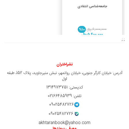
افزودن به سبد خرید
جامعه‌شناسی انتقادی
6,000,000 ريال
%10
5,400,000 ريال
; ;
نشراختران
آدرس: خیابان کارگر جنوبی، خیابان روانمهر، نبش منیرجاوید، پلاک 152، طبقه
اول
کدپستی: 1314973751
تلفن: 02166485939
09025482726
09025482726
akhtaranbook@yahoo.com
معرفی پیوندها