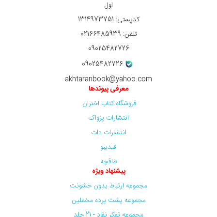
اول
کدپستی: 1314973751
تلفن: 02166485939
09025482726
09025482726
akhtaranbook@yahoo.com
معرفی پیوندها
فروشگاه کتاب اختران
انتشارات پژواک
انتشارات دات
فیدیبو
طاقچه
پیشنهاد ویژه
مجموعه ارتباط بدون خشونت
مجموعه پشت پرده مخملین
مجموعه تفکر نقاد - 21 جلد