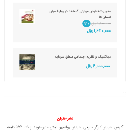
مدیریت تعارض مهارتی گمشده در روابط میان
انسان‌ها
1,800,000 ريال
%10
1,620,000 ريال
دیالکتیک و نظریه اجتماعی منطق سرمایه
6,000,000 ريال
; ;
نشراختران
آدرس: خیابان کارگر جنوبی، خیابان روانمهر، نبش منیرجاوید، پلاک 152، طبقه