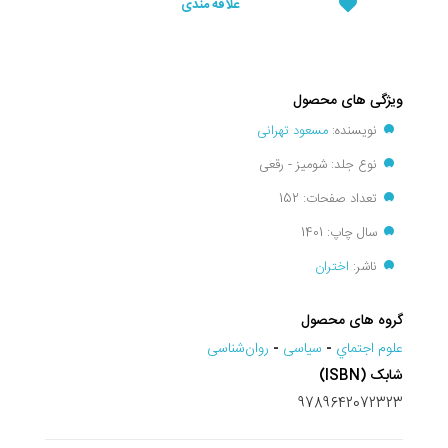
علاقه مندی
ویژگی های محصول
نویسنده:
مسعود تهرانی
نوع جلد: شومیز - رقعی
تعداد صفحات: 152
سال چاپ: 1401
ناشر:
اختران
گروه های محصول
علوم اجتماي
-
سیاسی
-
روان‌شناسی
شابک (ISBN)
9789642072323