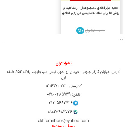
افزودن به سبد خرید
جعبه ‌ابزار اخلاق ـ مجموعه‌ای از مفاهیم و
روش‌ها برای نقادانه‌اندیشی درباره‌ی اخلاق
5,600,000 ريال
%10
5,040,000 ريال
; ;
نشراختران
آدرس: خیابان کارگر جنوبی، خیابان روانمهر، نبش منیرجاوید، پلاک 152، طبقه
اول
کدپستی: 1314973751
تلفن: 02166485939
09025482726
09025482726
akhtaranbook@yahoo.com
معرفی پیوندها