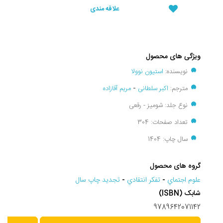
علاقه مندی
ویژگی های محصول
نویسنده:
استیون نوولا
مترجم:
اکبر سلطانی
-
مریم آقازاده
نوع جلد: شومیز - رقعی
تعداد صفحات: 304
سال چاپ: 1404
گروه های محصول
علوم اجتماي
-
تفکر انتقادي
-
تجديد چاپ سال
شابک (ISBN)
9789642071142