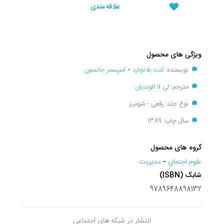
علاقه مندی
ویژگی های محصول
نویسنده:
کنت بلانچارد
-
اسپنسر جانسون
مترجم:
لی لا الوندیان
نوع جلد: رقعی - شومیز
سال چاپ: 1389
گروه های محصول
علوم اجتماي
-
مديريت
شابک (ISBN)
9789648898132
انتشار در شبکه های اجتماعی