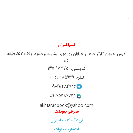
; ;
نشراختران
آدرس: خیابان کارگر جنوبی، خیابان روانمهر، نبش منیرجاوید، پلاک 152، طبقه
اول
کدپستی: 1314973751
تلفن: 02166485939
09025482726
09025482726
akhtaranbook@yahoo.com
معرفی پیوندها
فروشگاه کتاب اختران
انتشارات پژواک