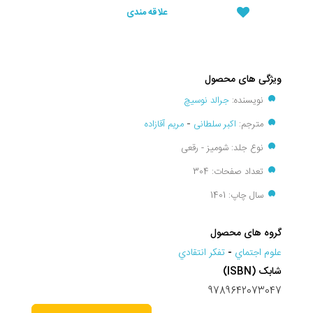
علاقه مندی
ویژگی های محصول
نویسنده:
جرالد نوسیچ
مترجم:
اکبر سلطانی
-
مریم آقازاده
نوع جلد: شومیز - رقعی
تعداد صفحات: 304
سال چاپ: 1401
گروه های محصول
علوم اجتماي
-
تفکر انتقادي
شابک (ISBN)
9789642073047