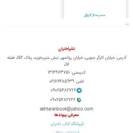
2,700,000 ريال
; ;
نشراختران
آدرس: خیابان کارگر جنوبی، خیابان روانمهر، نبش منیرجاوید، پلاک 152، طبقه
اول
کدپستی: 1314973751
تلفن: 02166485939
09025482726
09025482726
akhtaranbook@yahoo.com
معرفی پیوندها
فروشگاه کتاب اختران
انتشارات پژواک