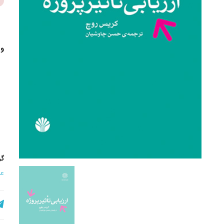
وی
گر
عل