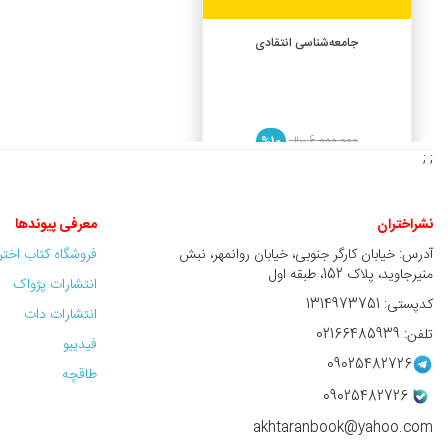
افزودن به سبد خرید
جامعه‌شناسی انتقادی
6,000,000 ريال
%10
; ;
5,400,000 ريال
نشراختران
معرفی پیوندها
آدرس: خیابان کارگر جنوبی، خیابان روانمهر، نبش
فروشگاه کتاب اخت
منیرجاوید، پلاک 152، طبقه اول
انتشارات پژواک
کدپستی: 1314973751
انتشارات دات
تلفن: 02166485939
فیدیبو
09025482726
طاقچه
09025482726
akhtaranbook@yahoo.com