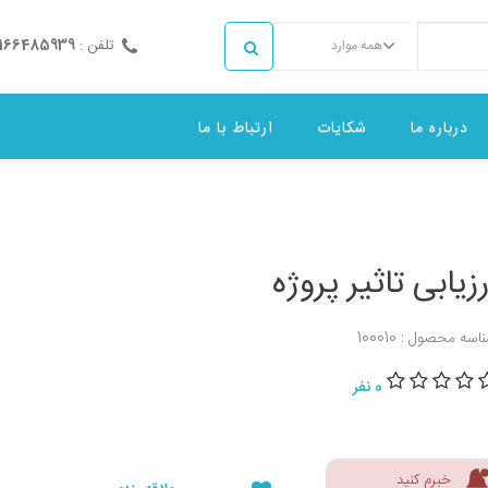
تلفن :
2166485939
همه موارد
درباره ما
شکایات
ارتباط با ما
رزیابی تاثیر پروژه
اسه محصول : 100010
0 نفر
خبرم کنید