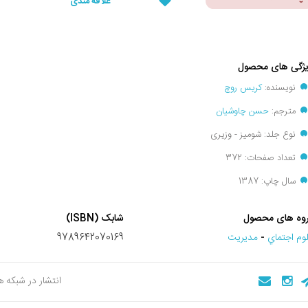
علاقه مندی
ژگی های محصول
نویسنده:
کریس روچ
مترجم:
حسن چاوشیان
نوع جلد: شومیز - وزیری
تعداد صفحات: 372
سال چاپ: 1387
وه های محصول
شابک (ISBN)
وم اجتماي
-
مديريت
9789642070169
انتشار در شبکه 