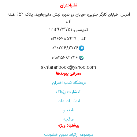
نشراختران
آدرس: خیابان کارگر جنوبی، خیابان روانمهر، نبش منیرجاوید، پلاک 152، طبقه
اول
کدپستی: 1314973751
تلفن: 02166485939
09025482726
09025482726
akhtaranbook@yahoo.com
معرفی پیوندها
فروشگاه کتاب اختران
انتشارات پژواک
انتشارات دات
فیدیبو
طاقچه
پیشنهاد ویژه
مجموعه ارتباط بدون خشونت