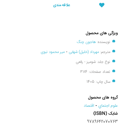
علاقه مندی
ویژگی های محصول
نویسنده:
هاجون چنگ
مترجم:
مهرداد (خلیل) شهابی
-
میر محمود نبوی
نوع جلد: شومیز - رقعی
تعداد صفحات: 384
سال چاپ: 1405
گروه های محصول
علوم اجتماي
-
اقتصاد
شابک (ISBN)
9789642070763