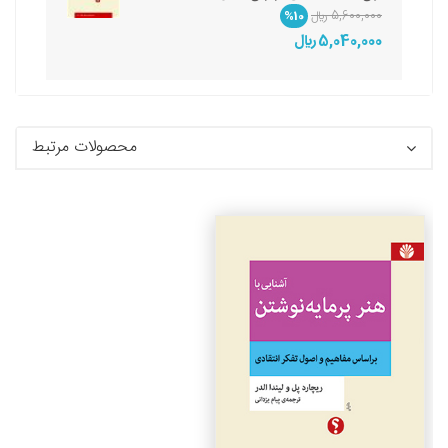
5,600,000 ريال
%10
5,040,000 ريال
محصولات مرتبط
جزئیات