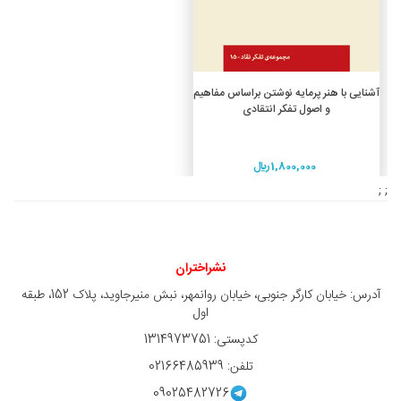
افزودن به سبد خرید
آشنایی با هنر پرمایه نوشتن براساس مفاهیم
و اصول تفکر انتقادی
1,800,000 ريال
; ;
نشراختران
آدرس: خیابان کارگر جنوبی، خیابان روانمهر، نبش منیرجاوید، پلاک 152، طبقه
اول
کدپستی: 1314973751
تلفن: 02166485939
09025482726