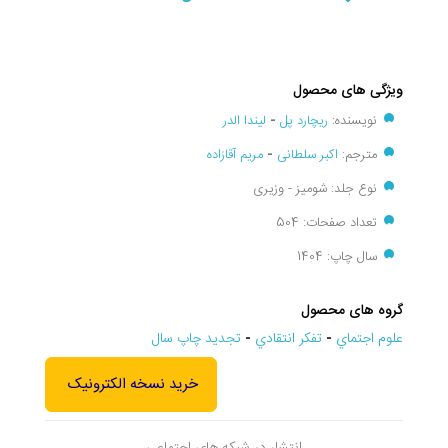
ویژگی های محصول
نویسنده:
ریچارد پل
-
لیندا الدر
مترجم:
اکبر سلطانی
-
مریم آقازاده
نوع جلد: شومیز - وزیری
تعداد صفحات: 504
سال چاپ: 1404
گروه های محصول
علوم اجتماي
-
تفکر انتقادي
-
تجديد چاپ سال
خرید نسخه الکترونیک
انتشار در شبکه های اجتماعی