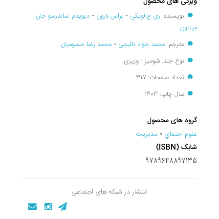
ویژگی های محصول
نویسنده:
ری ج.لویکی
-
براس بارون
-
دیویدم. ساندرسو جان
مینتون
مترجم:
محمد جواد نائیجی
-
محمد رضا حسومیان
نوع جلد: شومیز - وزیری
تعداد صفحات: 317
سال چاپ: 1403
گروه های محصول
علوم اجتماي
-
مديريت
شابک (ISBN)
9789648897135
انتشار در شبکه های اجتماعی