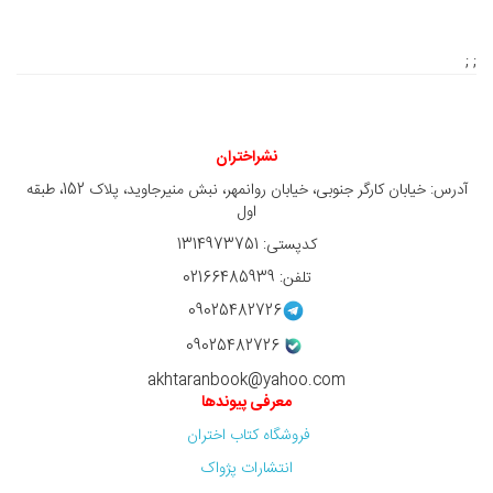
; ;
نشراختران
آدرس: خیابان کارگر جنوبی، خیابان روانمهر، نبش منیرجاوید، پلاک 152، طبقه
اول
کدپستی: 1314973751
تلفن: 02166485939
09025482726
09025482726
akhtaranbook@yahoo.com
معرفی پیوندها
فروشگاه کتاب اختران
انتشارات پژواک