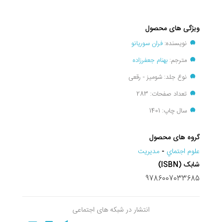
ویژگی های محصول
نویسنده:
فران سوریانو
مترجم:
بهنام جعفرزاده
نوع جلد: شومیز - رقعی
تعداد صفحات: 283
سال چاپ: 1401
گروه های محصول
علوم اجتماي
-
مديريت
شابک (ISBN)
9786007033685
انتشار در شبکه های اجتماعی