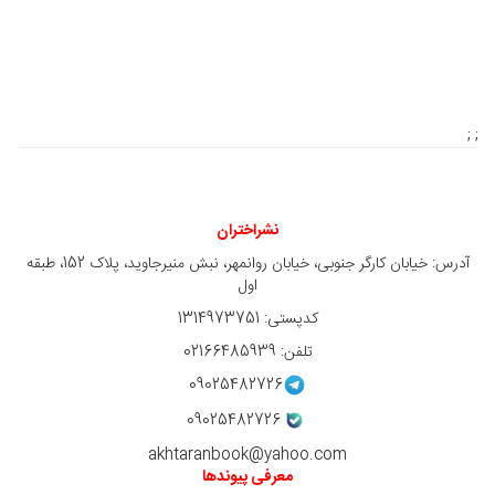
; ;
نشراختران
آدرس: خیابان کارگر جنوبی، خیابان روانمهر، نبش منیرجاوید، پلاک 152، طبقه
اول
کدپستی: 1314973751
تلفن: 02166485939
09025482726
09025482726
akhtaranbook@yahoo.com
معرفی پیوندها