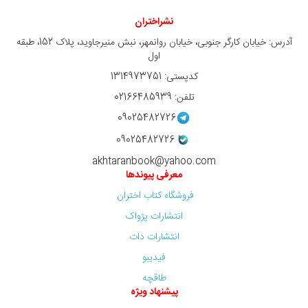
نشراختران
آدرس: خیابان کارگر جنوبی، خیابان روانمهر، نبش منیرجاوید، پلاک 152، طبقه
اول
کدپستی: 1314973751
تلفن: 02166485939
09025482726
09025482726
akhtaranbook@yahoo.com
معرفی پیوندها
فروشگاه کتاب اختران
انتشارات پژواک
انتشارات دات
فیدیبو
طاقچه
پیشنهاد ویژه