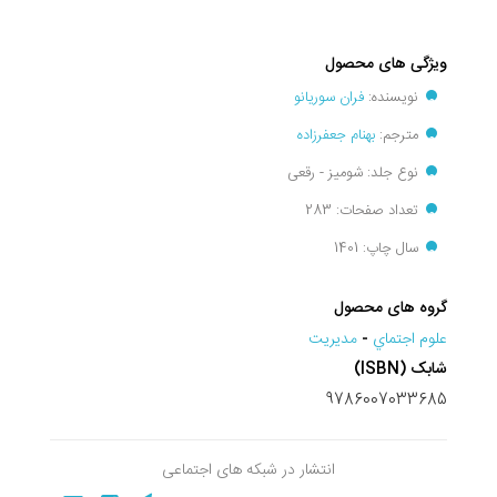
ویژگی های محصول
نویسنده:
فران سوریانو
مترجم:
بهنام جعفرزاده
نوع جلد: شومیز - رقعی
تعداد صفحات: 283
سال چاپ: 1401
گروه های محصول
علوم اجتماي
-
مديريت
شابک (ISBN)
9786007033685
انتشار در شبکه های اجتماعی