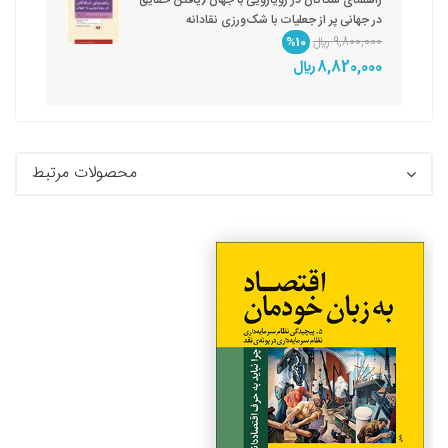
در جهانی پر از جعلیات با شک‌ورزی نقادانه
9,800,000 ريال
%10
8,820,000 ريال
محصولات مرتبط
جزئیات