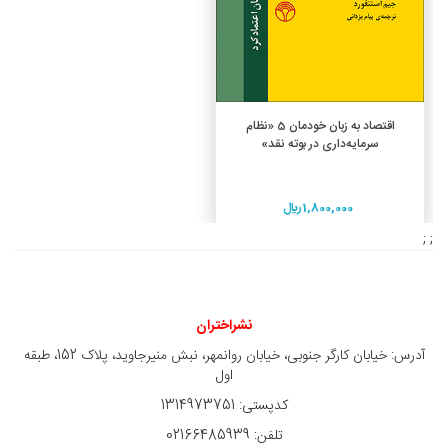
افزودن به سبد خرید
اقتصاد به زبان خودمان 5 «نظام
سرمایه‌داری در بوته نقد»
1,800,000 ريال
; ;
نشراختران
آدرس: خیابان کارگر جنوبی، خیابان روانمهر، نبش منیرجاوید، پلاک 152، طبقه
اول
کدپستی: 1314973751
تلفن: 02166485939