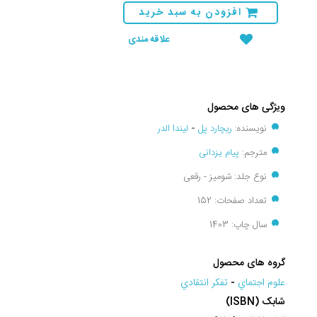
افزودن به سبد خرید
علاقه مندی
ویژگی های محصول
نویسنده:
ریچارد پل
-
لیندا الدر
مترجم:
پیام یزدانی
نوع جلد: شومیز - رقعی
تعداد صفحات: 152
سال چاپ: 1403
گروه های محصول
علوم اجتماي
-
تفکر انتقادي
شابک (ISBN)