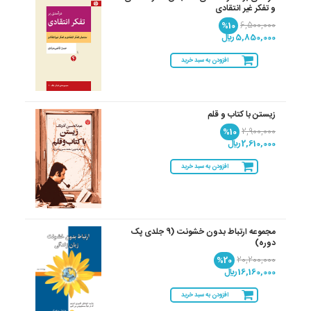
و تفکر غیر انتقادی
%10
6,500,000
5,850,000 ريال
افزودن به سبد خرید
زیستن با کتاب و قلم
%10
2,900,000
2,610,000 ريال
افزودن به سبد خرید
مجموعه ارتباط بدون خشونت (9 جلدی پک
دوره)
%20
20,200,000
16,160,000 ريال
افزودن به سبد خرید