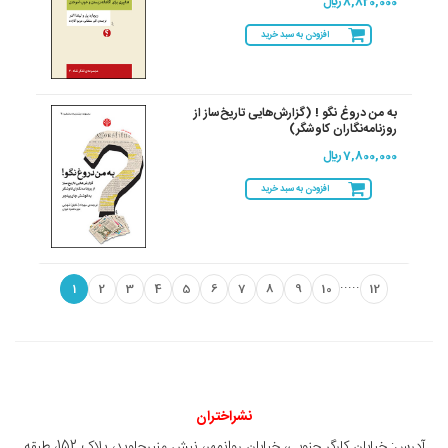
8,820,000 ريال
افزودن به سبد خرید
به من دروغ نگو ! (گزارش‌هایی تاریخ‌ساز از
روزنامه‌نگاران کاوشگر)
7,800,000 ريال
افزودن به سبد خرید
.....
1
2
3
4
5
6
7
8
9
10
12
نشراختران
آدرس: خیابان کارگر جنوبی، خیابان روانمهر، نبش منیرجاوید، پلاک 152، طبقه