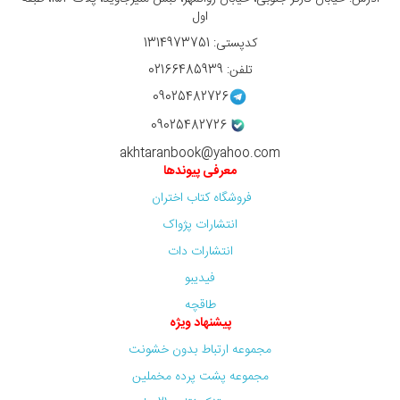
اول
کدپستی: 1314973751
تلفن: 02166485939
09025482726
09025482726
akhtaranbook@yahoo.com
معرفی پیوندها
فروشگاه کتاب اختران
انتشارات پژواک
انتشارات دات
فیدیبو
طاقچه
پیشنهاد ویژه
مجموعه ارتباط بدون خشونت
مجموعه پشت پرده مخملین