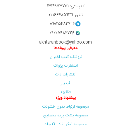
کدپستی: 1314973751
تلفن: 02166485939
09025482726
09025482726
akhtaranbook@yahoo.com
معرفی پیوندها
فروشگاه کتاب اختران
انتشارات پژواک
انتشارات دات
فیدیبو
طاقچه
پیشنهاد ویژه
مجموعه ارتباط بدون خشونت
مجموعه پشت پرده مخملین
مجموعه تفکر نقاد - 21 جلد