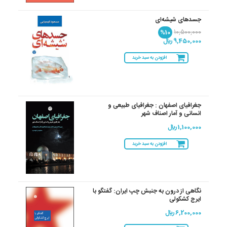
جسدهای شیشه‌ای
%10
10,500,000
9,450,000 ريال
افزودن به سبد خرید
جغرافیای اصفهان : جغرافیای طبیعی و
انسانی و آمار اصناف شهر
1,100,000 ريال
افزودن به سبد خرید
نگاهی از درون به جنبش چپ ایران: گفتگو با
ایرج کشکولی
6,200,000 ريال