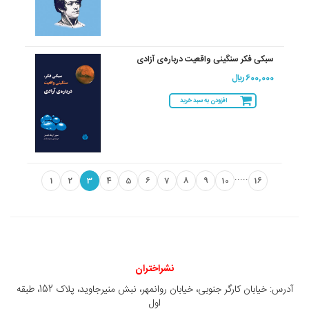
سبکی فکر سنگینی واقعیت درباره‌ی آزادی
600,000 ريال
افزودن به سبد خرید
.....
1
2
3
4
5
6
7
8
9
10
16
نشراختران
آدرس: خیابان کارگر جنوبی، خیابان روانمهر، نبش منیرجاوید، پلاک 152، طبقه
اول